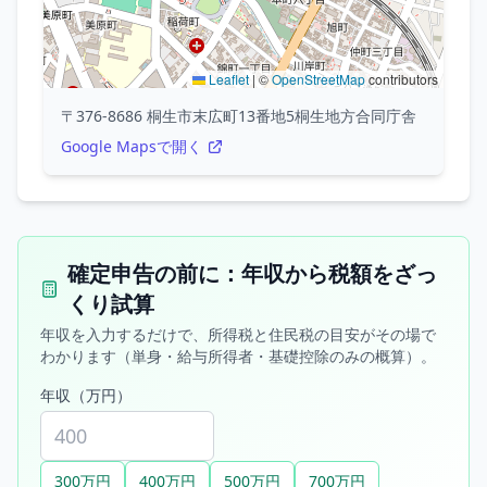
Leaflet
|
©
OpenStreetMap
contributors
〒376-8686 桐生市末広町13番地5桐生地方合同庁舎
Google Mapsで開く
確定申告の前に：年収から税額をざっ
くり試算
年収を入力するだけで、所得税と住民税の目安がその場で
わかります（単身・給与所得者・基礎控除のみの概算）。
年収（万円）
300万円
400万円
500万円
700万円